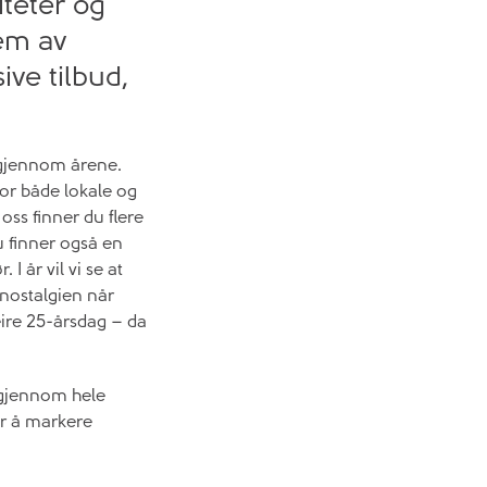
iteter og
em av
ive tilbud,
v gjennom årene.
for både lokale og
oss finner du flere
u finner også en
I år vil vi se at
 nostalgien når
eire 25-årsdag – da
.
r gjennom hele
or å markere