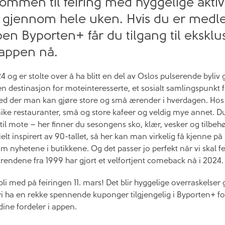
ommen til feiring med hyggelige aktiv
d gjennom hele uken. Hvis du er medl
n Byporten+ får du tilgang til eksklus
 appen nå.
024 og er stolte over å ha blitt en del av Oslos pulserende byli
 en destinasjon for moteinteresserte, et sosialt samlingspunkt 
sted der man kan gjøre store og små ærender i hverdagen. Hos 
unike restauranter, små og store kafeer og veldig mye annet. D
til mote – her finner du sesongens sko, klær, vesker og tilbehør. 
elt inspirert av 90-tallet, så her kan man virkelig få kjenne på
 nyhetene i butikkene. Og det passer jo perfekt når vi skal f
trendene fra 1999 har gjort et velfortjent comeback nå i 2024
li med på feiringen 11. mars! Det blir hyggelige overraskelse
il vi ha en rekke spennende kuponger tilgjengelig i Byporten+ f
dine fordeler i appen.