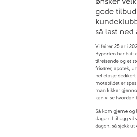
ønsker velk
gode tilbu
kundeklubbe
så last ned
Vi feirer 25 år i 2
Byporten har blitt
tilreisende og et 
frisører, apotek, 
hel etasje dedikert 
motebildet er spesi
man kikker gjennom
kan vi se hvordan 
Så kom gjerne og b
dagen. I tillegg v
dagen, så sjekk ut 