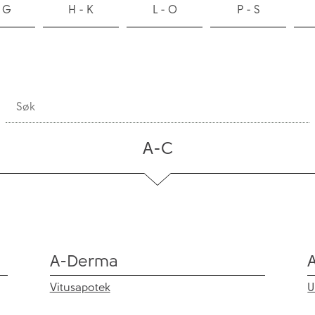
 G
H - K
L - O
P - S
A-C
A-Derma
Vitusapotek
U