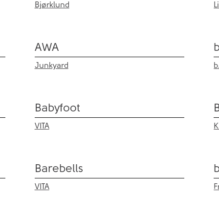
Bjørklund
L
AWA
Junkyard
b
Babyfoot
VITA
K
Barebells
VITA
F