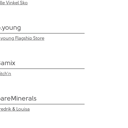
ille Vinkel Sko
b.young
.young Flagship Store
Bamix
itch’n
bareMinerals
redrik & Louisa