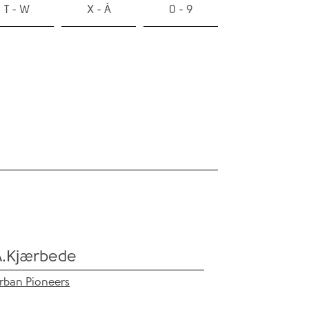
T - W
X - Å
0 - 9
A.Kjærbede
rban Pioneers