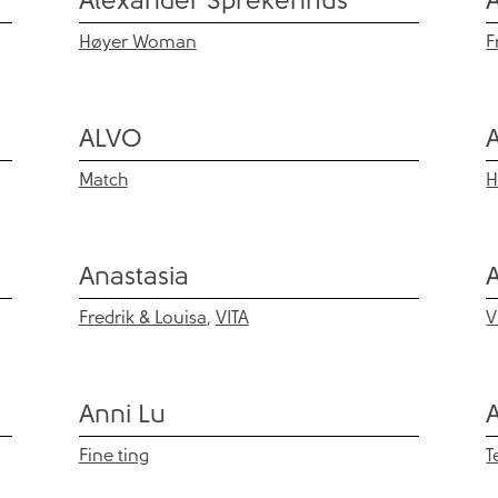
Høyer Woman
F
ALVO
Match
H
Anastasia
Fredrik & Louisa
,
VITA
V
Anni Lu
Fine ting
T