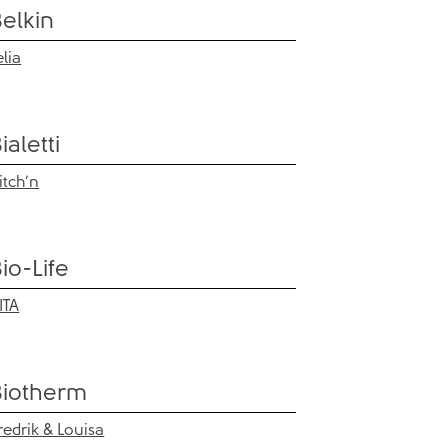
Belkin
elia
ialetti
itch’n
io-Life
ITA
Biotherm
redrik & Louisa