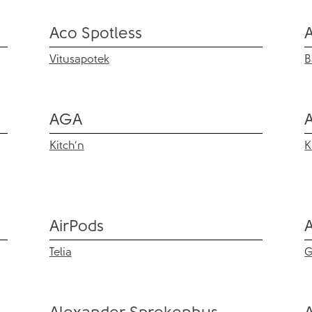
Aco Spotless
Vitusapotek
B
AGA
Kitch’n
K
AirPods
Telia
G
Alexander Sprekenhus