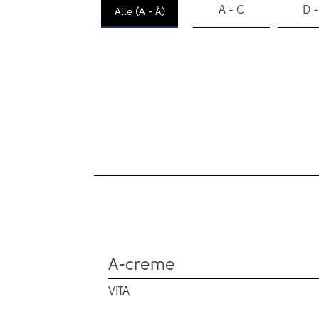
A - C
D -
Alle (A - Å)
A-creme
VITA