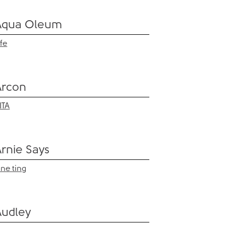
Aqua Oleum
ife
Arcon
ITA
Arnie Says
ine ting
Audley