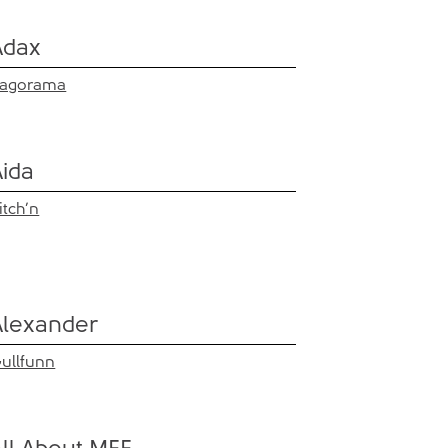
Adax
agorama
Aida
itch’n
Alexander
ullfunn
All About MEE