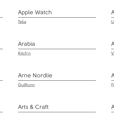
Apple Watch
Telia
L
Arabia
Kitch’n
V
Arne Nordlie
Gullfunn
F
Arts & Craft