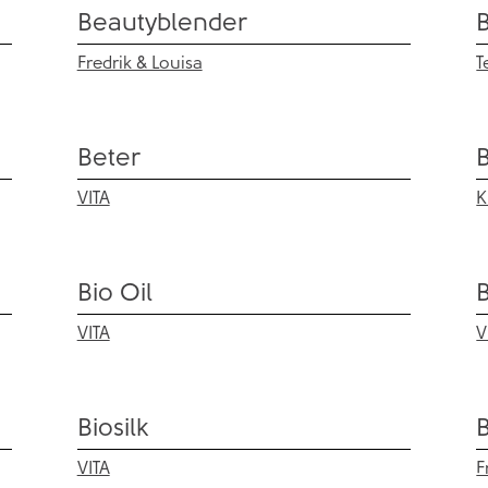
Beautyblender
Fredrik & Louisa
T
Beter
B
VITA
K
Bio Oil
B
VITA
V
Biosilk
VITA
F