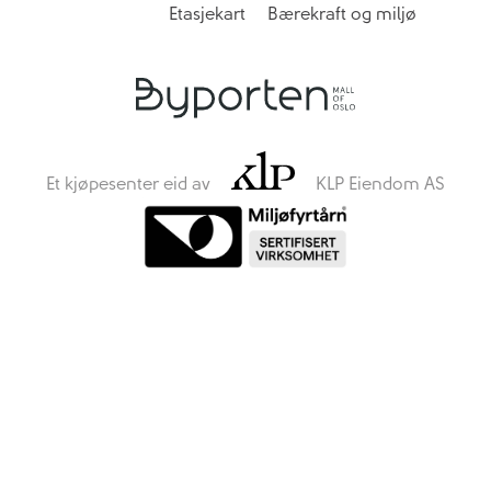
Etasjekart
Bærekraft og miljø
Et kjøpesenter eid av
KLP Eiendom AS