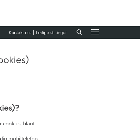
Kontakt oss
Ledige stillinger
ookies)
kies)?
r cookies, blant
 din mobiltelefon