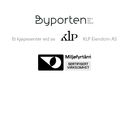
Et kjøpesenter eid av
KLP Eiendom AS