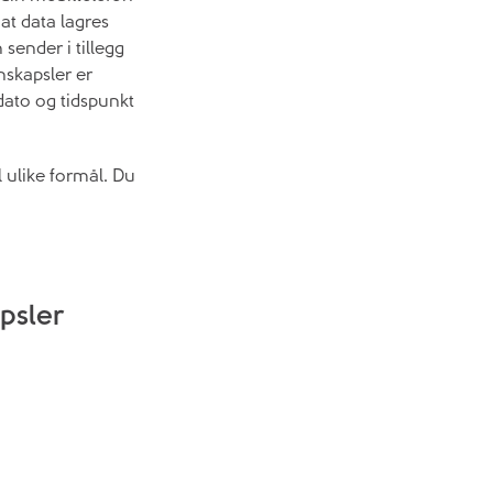
at data lagres
sender i tillegg
nskapsler er
dato og tidspunkt
l ulike formål. Du
psler