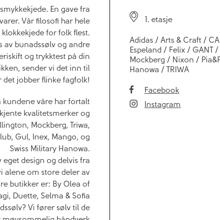
 smykkekjede. En gave fra
1. etasje
er. Vår filosofi har hele
klokkekjede for folk flest.
Adidas / Arts & Craft / CA
uss av bunadssølv og andre
Espeland / Felix / GANT /
riskift og trykktest på din
Mockberg / Nixon / Pia&Per
ikken, sender vi det inn til
Hanowa / TRIWA
det jobber flinke fagfolk!
Facebook
a kundene våre har fortalt
Instagram
 kjente kvalitetsmerker og
lington, Mockberg, Triwa,
Club, Gul, Inex, Mango, og
Swiss Military Hanowa.
 eget design og delvis fra
i alene om store deler av
e butikker er: By Olea of
gi, Duette, Selma & Sofia
dssølv? Vi fører sølv til de
t er møysommelig håndverk