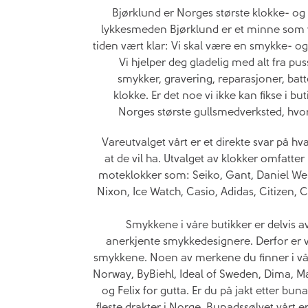
Bjørklund er Norges største klokke- og
lykkesmeden Bjørklund er et minne som var
tiden vært klar: Vi skal være en smykke- og 
Vi hjelper deg gladelig med alt fra p
smykker, gravering, reparasjoner, batte
klokke. Er det noe vi ikke kan fikse i but
Norges største gullsmedverksted, hvor 
Vareutvalget vårt er et direkte svar på hv
at de vil ha. Utvalget av klokker omfatter
moteklokker som: Seiko, Gant, Daniel Wel
Nixon, Ice Watch, Casio, Adidas, Citizen, 
Smykkene i våre butikker er delvis av
anerkjente smykkedesignere. Derfor er v
smykkene. Noen av merkene du finner i vår
Norway, ByBiehl, Ideal of Sweden, Dima, Ma
og Felix for gutta. Er du på jakt etter buna
fleste drakter i Norge. Bunadssølvet vår