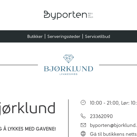
Butikker
Serveringssteder
Servicetilbud
jørklund
10:00 - 21:00, Lør: 1
23362090
byporten@bjorklund
 Å LYKKES MED GAVENE!
Gå til butikkens netts