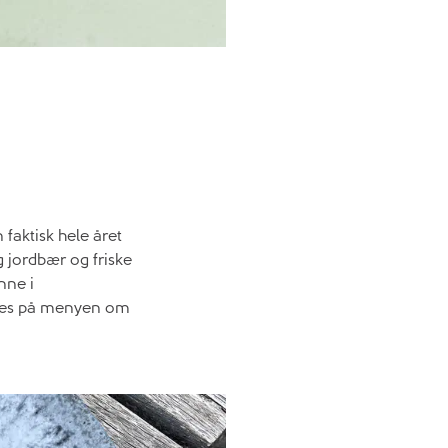
 faktisk hele året
g jordbær og friske
nne i
hakes på menyen om