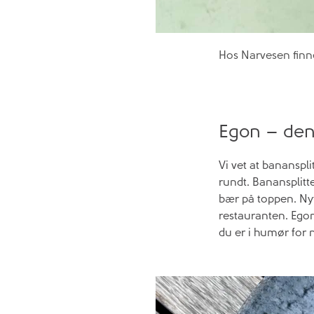
Hos Narvesen finne
Egon – den
Vi vet at bananspli
rundt. Banansplitt
bær på toppen. Nyt
restauranten. Egon
du er i humør for n