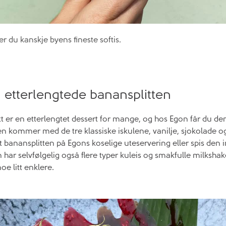
r du kanskje byens fineste softis.
 etterlengtede banansplitten
tt er en etterlengtet dessert for mange, og hos Egon får du den
en kommer med de tre klassiske iskulene, vanilje, sjokolade o
 banansplitten på Egons koselige uteservering eller spis den i
 har selvfølgelig også flere typer kuleis og smakfulle milks
oe litt enklere.