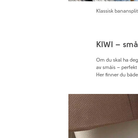
Klassisk banansplit
KIWI – småi
Om du skal ha deg e
av småis – perfekt 
Her finner du både