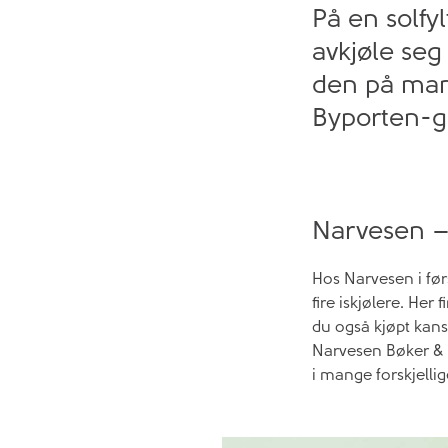
På en solfy
avkjøle seg
den på mang
Byporten-gu
Narvesen – 
Hos Narvesen i førs
fire iskjølere. Her
du også kjøpt kansk
Narvesen Bøker & L
i mange forskjelli