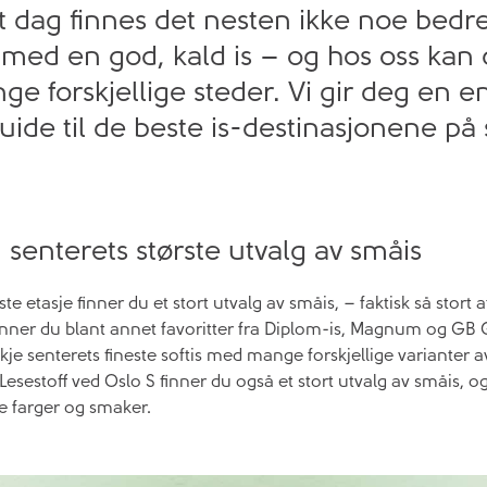
lt dag finnes det nesten ikke noe bedr
 med en god, kald is – og hos oss kan 
e forskjellige steder. Vi gir deg en e
ide til de beste is-destinasjonene på 
senterets største utvalg av småis
te etasje finner du et stort utvalg av småis, – faktisk så stort 
 finner du blant annet favoritter fra Diplom-is, Magnum og GB Gl
je senterets fineste softis med mange forskjellige varianter av
esestoff ved Oslo S finner du også et stort utvalg av småis, o
ge farger og smaker.