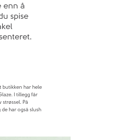
e enn å
du spise
nkel
senteret.
at butikken har hele
aze. I tillegg får
 strøssel. På
g de har også slush