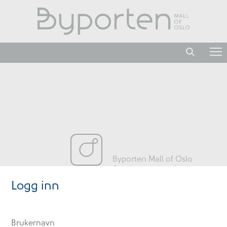
Byporten Mall of Oslo
Jernbanetorget 6
0154 Oslo
Logg inn
Norge
Logg inn på intranett