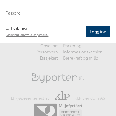
Åpningstider
Butikker
Merker
Spisesteder
Butikktilbud
Kontakt oss
Husk meg
Om Byporten
Kundeklubb
Glemt brukernavn eller passord?
Aktuelt
Ledige stillinger
Gavekort
Parkering
Personvern
Informasjonskapsler
Etasjekart
Bærekraft og miljø
Et kjøpesenter eid av
KLP Eiendom AS