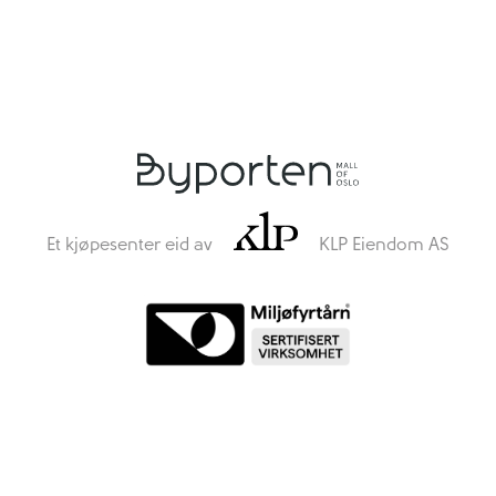
Et kjøpesenter eid av
KLP Eiendom AS