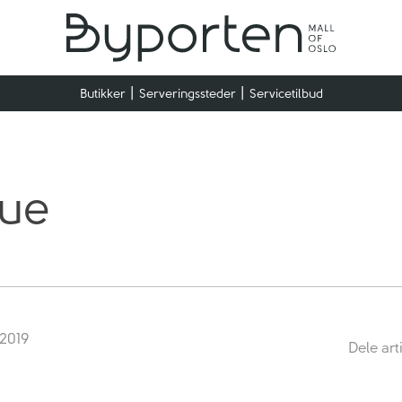
Butikker
Serveringssteder
Servicetilbud
que
 2019
Dele art