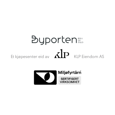
Et kjøpesenter eid av
KLP Eiendom AS