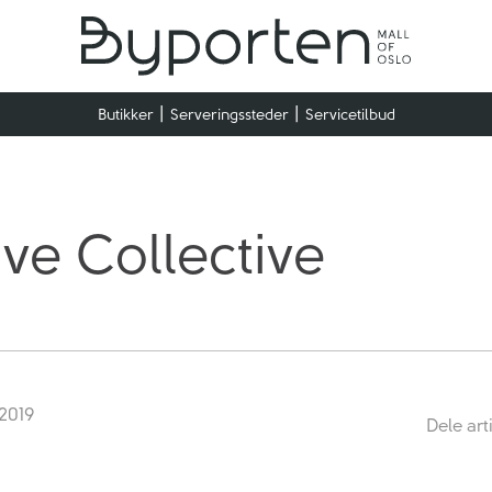
Butikker
Serveringssteder
Servicetilbud
ive Collective
 2019
Dele art