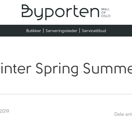
Butikker
Serveringssteder
Servicetilbud
Winter Spring Summ
 2019
Dele art