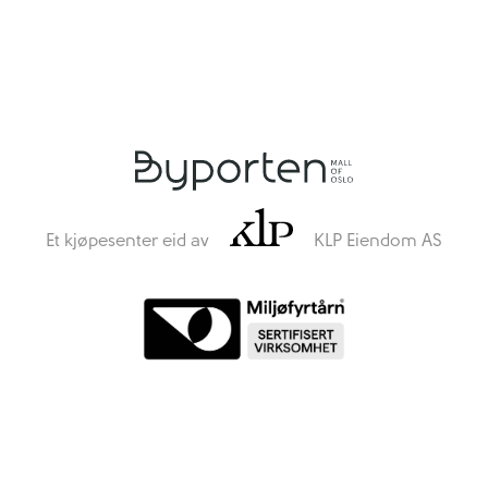
Et kjøpesenter eid av
KLP Eiendom AS