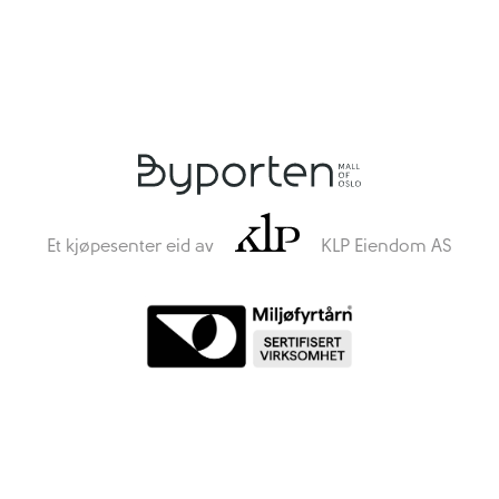
Et kjøpesenter eid av
KLP Eiendom AS