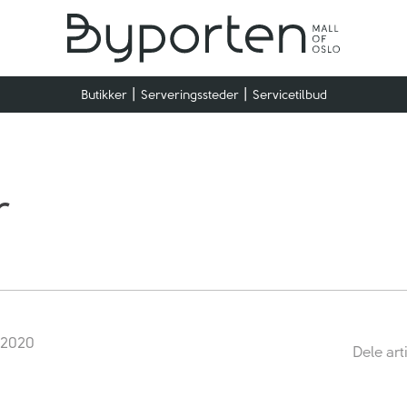
Butikker
Serveringssteder
Servicetilbud
r
s 2020
Dele art