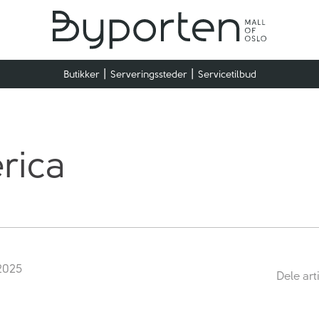
Butikker
Serveringssteder
Servicetilbud
rica
 2025
Dele art