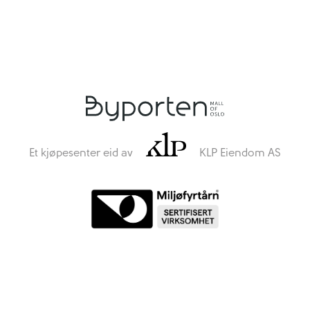
Et kjøpesenter eid av
KLP Eiendom AS