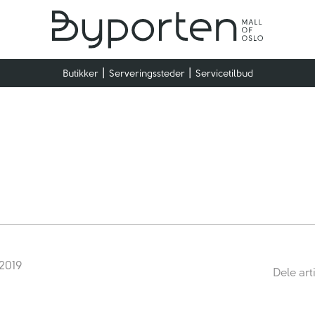
Butikker
Serveringssteder
Servicetilbud
 2019
Dele art