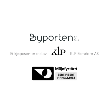
Et kjøpesenter eid av
KLP Eiendom AS