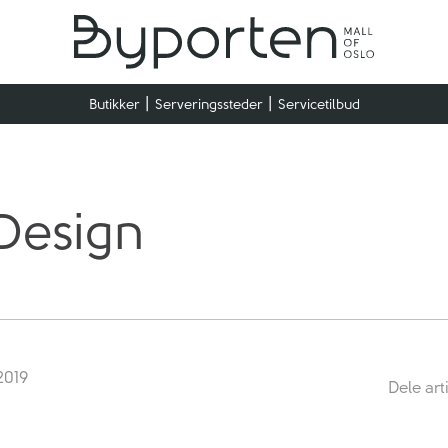
Butikker
Serveringssteder
Servicetilbud
Design
 2019
Dele art