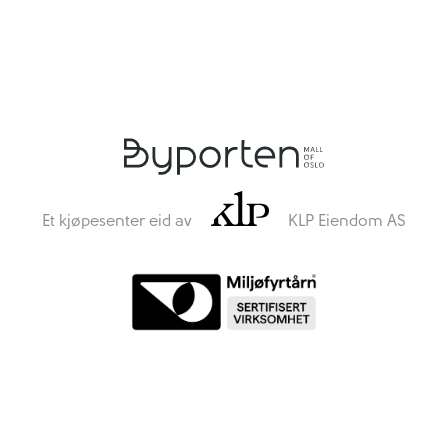
Et kjøpesenter eid av
KLP Eiendom AS