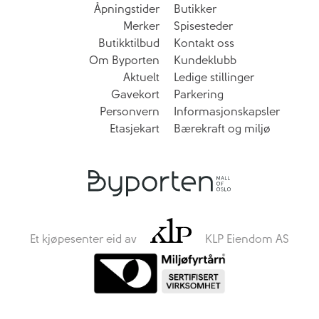
Åpningstider
Butikker
Merker
Spisesteder
Butikktilbud
Kontakt oss
Om Byporten
Kundeklubb
Aktuelt
Ledige stillinger
Gavekort
Parkering
Personvern
Informasjonskapsler
Etasjekart
Bærekraft og miljø
Et kjøpesenter eid av
KLP Eiendom AS